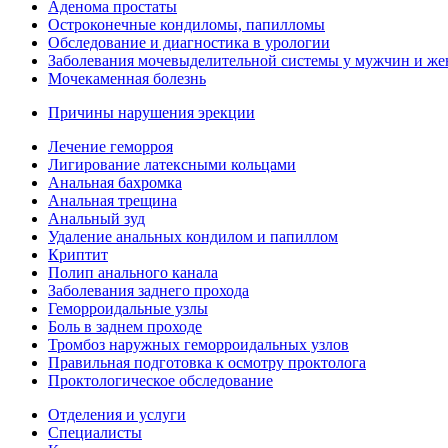
Аденома простаты
Остроконечные кондиломы, папилломы
Обследование и диагностика в урологии
Заболевания мочевыделительной системы у мужчин и ж
Мочекаменная болезнь
Причины нарушения эрекции
Лечение геморроя
Лигирование латексными кольцами
Анальная бахромка
Анальная трещина
Анальный зуд
Удаление анальных кондилом и папиллом
Криптит
Полип анального канала
Заболевания заднего прохода
Геморроидальные узлы
Боль в заднем проходе
Тромбоз наружных геморроидальных узлов
Правильная подготовка к осмотру проктолога
Проктологическое обследование
Отделения и услуги
Специалисты