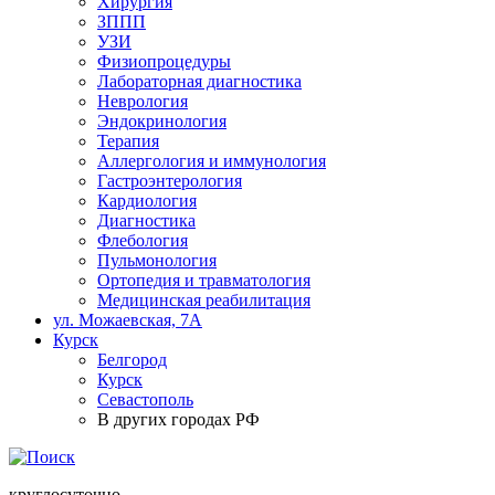
Хирургия
ЗППП
УЗИ
Физиопроцедуры
Лабораторная диагностика
Неврология
Эндокринология
Терапия
Аллергология и иммунология
Гастроэнтерология
Кардиология
Диагностика
Флебология
Пульмонология
Ортопедия и травматология
Медицинская реабилитация
ул. Можаевская, 7А
Курск
Белгород
Курск
Севастополь
В других городах РФ
круглосуточно