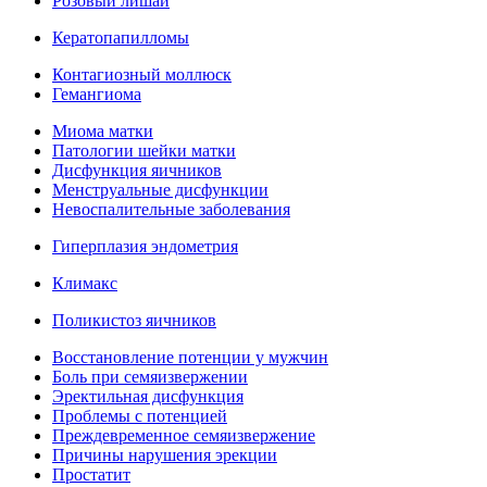
Розовый лишай
Кератопапилломы
Контагиозный моллюск
Гемангиома
Миома матки
Патологии шейки матки
Дисфункция яичников
Менструальные дисфункции
Невоспалительные заболевания
Гиперплазия эндометрия
Климакс
Поликистоз яичников
Восстановление потенции у мужчин
Боль при семяизвержении
Эректильная дисфункция
Проблемы с потенцией
Преждевременное семяизвержение
Причины нарушения эрекции
Простатит